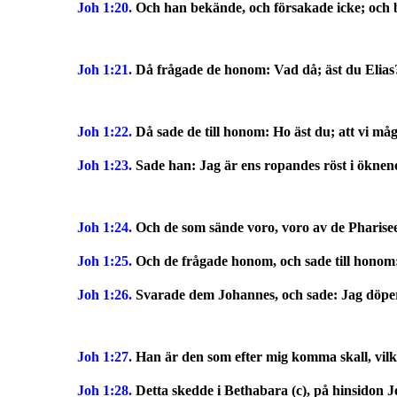
Joh 1:20.
Och han bekände, och försakade icke; och b
Joh 1:21.
Då frågade de honom: Vad då; äst du Elias
Joh 1:22.
Då sade de till honom: Ho äst du; att vi må
Joh 1:23.
Sade han: Jag är ens ropandes röst i ökne
Joh 1:24.
Och de som sände voro, voro av de Pharisee
Joh 1:25.
Och de frågade honom, och sade till honom: 
Joh 1:26.
Svarade dem Johannes, och sade: Jag döper 
Joh 1:27.
Han är den som efter mig komma skall, vilke
Joh 1:28.
Detta skedde i Bethabara (c), på hinsidon 