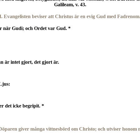
Galileam, v. 43.
I. Evangelisten beviser att Christus är en evig Gud med Fadrenom
när Gudi; och Ordet var Gud. *
 är intet gjort, det gjort är.
Ljus:
 det icke begripit. *
Döparen giver många vittnesbörd om Christo; och utviser honom me