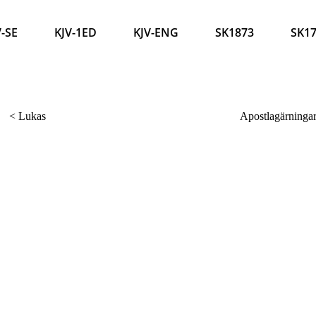
V-SE
KJV-1ED
KJV-ENG
SK1873
SK1
<
Lukas
Apostlagärninga