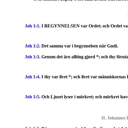
Joh 1:1.
I BEGYNNELSEN var Ordet; och Ordet var 
Joh 1:2.
Det samma var i begynnelsen när Gudi.
Joh 1:3.
Genom det äro allting gjord *; och thy förutan
Joh 1:4.
I thy var livet *; och livet var människornas 
Joh 1:5.
Och Ljuset lyser i mörkret; och mörkret haver
II. Johannes 