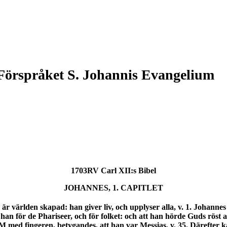
Förspråket S. Johannis Evangelium
1703RV Carl XII:s Bibel
JOHANNES, 1. CAPITLET
världen skapad: han giver liv, och upplyser alla, v. 1. Johannes b
e han för de Phariseer, och för folket: och att han hörde Guds r
med fingeren, betygandes, att han var Messias, v. 35. Därefter kal