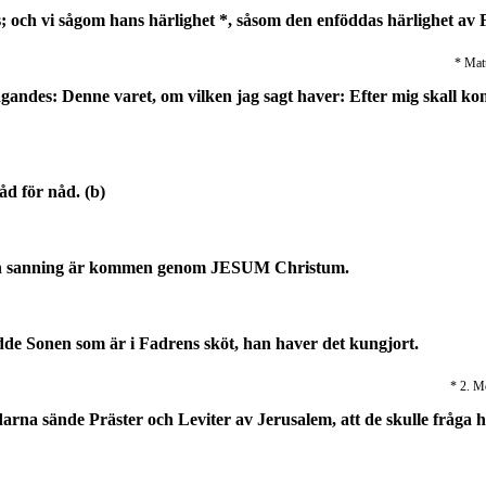
s; och vi sågom hans härlighet *, såsom den enföddas härlighet av
* Matt
andes: Denne varet, om vilken jag sagt haver: Efter mig skall kom
nåd för nåd. (b)
ch sanning är kommen genom JESUM Christum.
dde Sonen som är i Fadrens sköt, han haver det kungjort.
* 2. Mo
darna sände Präster och Leviter av Jerusalem, att de skulle fråga