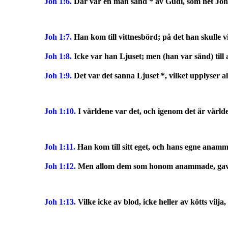
Joh 1:6.
Där var en man sänd * av Gudi, som het Jo
Joh 1:7.
Han kom till vittnesbörd; på det han skulle v
Joh 1:8.
Icke var han Ljuset; men (han var sänd) till 
Joh 1:9.
Det var det sanna Ljuset *, vilket upplyser 
Joh 1:10.
I världene var det, och igenom det är värld
Joh 1:11.
Han kom till sitt eget, och hans egne anam
Joh 1:12.
Men allom dem som honom anammade, gav h
Joh 1:13.
Vilke icke av blod, icke heller av kötts vilja