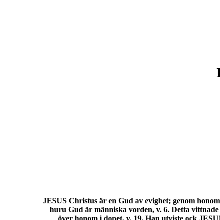
JESUS Christus är en Gud av evighet; genom honom är 
huru Gud är människa vorden, v. 6. Detta vittnad
över honom i dopet, v. 19. Han utviste ock JESUM 