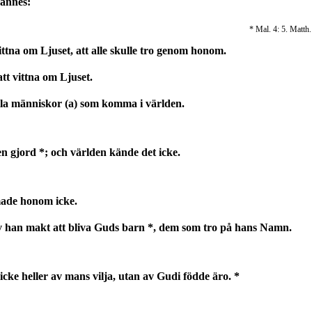
hannes:
* Mal. 4: 5. Matth. 
ittna om Ljuset, att alle skulle tro genom honom.
att vittna om Ljuset.
alla människor (a) som komma i världen.
en gjord *; och världen kände det icke.
made honom icke.
an makt att bliva Guds barn *, dem som tro på hans Namn.
, icke heller av mans vilja, utan av Gudi födde äro. *