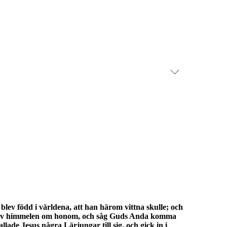
lev född i världena, att han härom vittna skulle; och
öst av himmelen om honom, och såg Guds Anda komma
lade Jesus några Lärjungar till sig, och gick in i