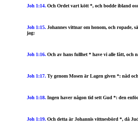
Joh 1:14.
Och Ordet vart kött *, och bodde ibland os
Joh 1:15.
Johannes vittnar om honom, och ropade, säg
jag:
Joh 1:16.
Och av hans fullhet * have vi alle fått, och 
Joh 1:17.
Ty genom Mosen är Lagen given *: nåd o
Joh 1:18.
Ingen haver någon tid sett Gud *: den enfö
Joh 1:19.
Och detta är Johannis vittnesbörd *, då Ju