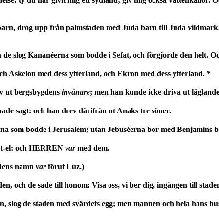
else: ty du har givit mig ett sydland; giv mig också vattenkällor.
barn, drog upp från palmstaden med Juda barn till Juda vildmar
 de slog Kananéerna som bodde i Sefat, och förgjorde den helt. 
ch Askelon med dess ytterland, och Ekron med dess ytterland. *
v ut bergsbygdens
invånare
; men han kunde icke driva ut låglande
de sagt: och han drev därifrån ut Anaks tre söner.
na som bodde i Jerusalem; utan Jebuséerna bor med Benjamins bar
Bet-el: och HERREN
var
med dem.
tadens namn
var
förut Luz.)
 och de sade till honom: Visa oss, vi ber dig, ingången till staden,
n, slog de staden med svärdets egg; men mannen och hela hans hus 