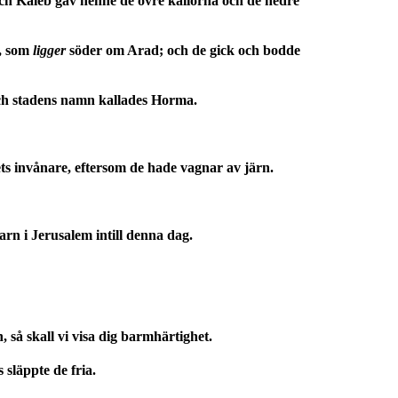
 Och Kaleb gav henne de övre källorna och de nedre
k, som
ligger
söder om Arad; och de gick och bodde
Och stadens namn kallades Horma.
ts invånare, eftersom de hade vagnar av järn.
n i Jerusalem intill denna dag.
 så skall vi visa dig barmhärtighet.
släppte de fria.