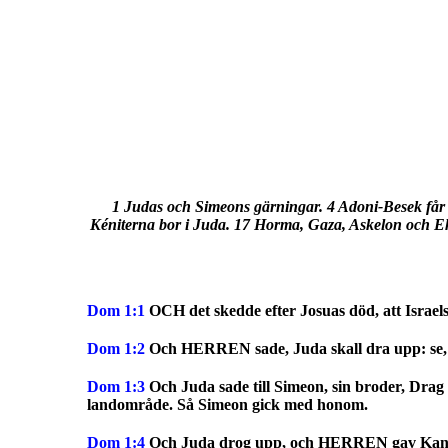
1 Judas och Simeons gärningar. 4 Adoni-Besek får rä
Kéniterna bor i Juda. 17 Horma, Gaza, Askelon och Ek
Dom 1:1
OCH det skedde efter Josuas död, att Israe
Dom
1:2
Och HERREN sade, Juda skall dra upp: se, j
Dom
1:3
Och Juda sade till Simeon, sin broder, Drag 
landområde. Så Simeon gick med honom.
Dom
1:4
Och Juda drog upp, och HERREN gav Kananée