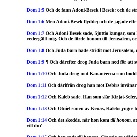
Dom
1:5
Och de fann Adoni-Besek i Besek: och de st
Dom
1:6
Men Adoni-Besek flydde; och de jagade eft
Dom
1:7
Och Adoni-Besek sade, Sjuttio kungar, som 
vedergällt mig. Och de förde honom till Jerusalem, o
Dom
1:8
Och Juda barn hade stridit mot Jerusalem, oc
Dom
1:9
¶ Och därefter drog Juda barn ned för att s
Dom
1:10
Och Juda drog mot Kananéerna som bodd
Dom
1:11
Och därifrån drog han mot Debirs invåna
Dom
1:12
Och Kaleb sade, Han som slår Kirjat-Sefer, 
Dom
1:13
Och Otniel sonen av Kenas, Kalebs yngre br
Dom
1:14
Och det skedde, när hon kom
till honom
, a
vill du?