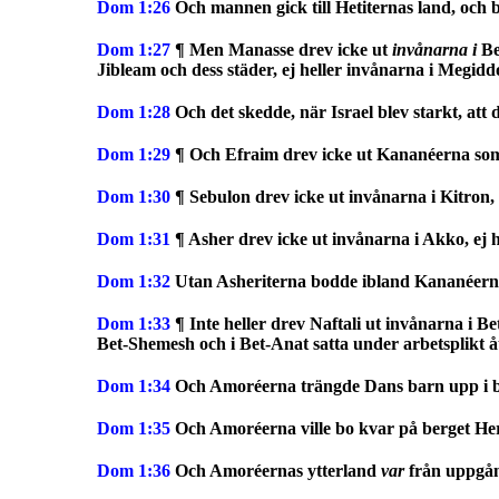
Dom
1:26
Och mannen gick till Hetiternas land, och
Dom
1:27
¶ Men Manasse drev icke ut
invånarna i
Bet
Jibleam och dess städer, ej heller invånarna i Megidd
Dom
1:28
Och det skedde, när Israel blev starkt, att
Dom
1:29
¶ Och Efraim drev icke ut Kananéerna som
Dom
1:30
¶ Sebulon drev icke ut invånarna i Kitron,
Dom
1:31
¶ Asher drev icke ut invånarna i Akko, ej hell
Dom
1:32
Utan Asheriterna bodde ibland Kananéerna,
Dom
1:33
¶ Inte heller drev Naftali ut invånarna i 
Bet-Shemesh och i Bet-Anat satta under arbetsplikt å
Dom
1:34
Och Amoréerna trängde Dans barn upp i ber
Dom
1:35
Och Amoréerna ville bo kvar på berget Here
Dom
1:36
Och Amoréernas ytterland
var
från uppgång