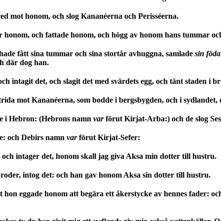
red mot honom, och slog Kananéerna och Perisséerna.
er honom, och fattade honom, och högg av honom hans tummar och
hade fått sina tummar och sina stortår avhuggna, samlade
sin föda
ch där dog han.
h intagit det, och slagit det med svärdets egg, och tänt staden i b
trida mot Kananéerna, som bodde i bergsbygden, och i sydlandet, o
e i Hebron: (Hebrons namn
var
förut Kirjat-Arba:) och de slog Se
re: och Debirs namn
var
förut Kirjat-Sefer:
och intager det, honom skall jag giva Aksa min dotter till hustru.
oder, intog det: och han gav honom Aksa sin dotter till hustru.
tt hon eggade honom att begära ett åkerstycke av hennes fader: oc