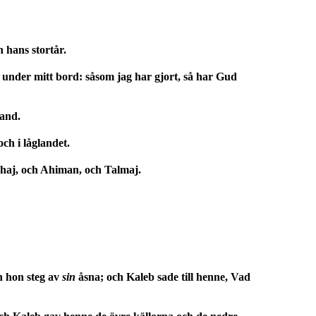
 hans stortår.
under mitt bord: såsom jag har gjort, så har Gud
rand.
ch i låglandet.
shaj, och Ahiman, och Talmaj.
h hon steg av
sin
åsna; och Kaleb sade till henne, Vad