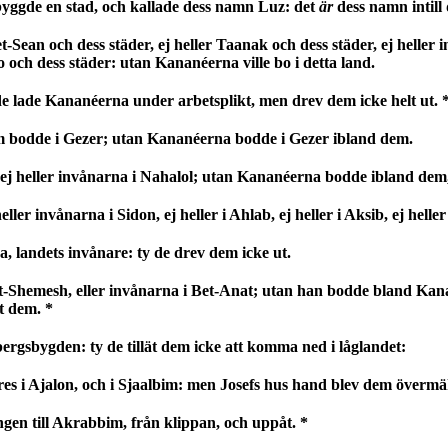
 byggde en stad, och kallade dess namn Luz: det
är
dess namn intill
-Sean och dess städer, ej heller Taanak och dess städer, ej heller i
o och dess städer: utan Kananéerna ville bo i detta land.
 de lade Kananéerna under arbetsplikt, men drev dem icke helt ut. 
 bodde i Gezer; utan Kananéerna bodde i Gezer ibland dem.
 ej heller invånarna i Nahalol; utan Kananéerna bodde ibland dem,
er invånarna i Sidon, ej heller i Ahlab, ej heller i Aksib, ej heller i
 landets invånare: ty de drev dem icke ut.
Bet-Shemesh, eller invånarna i Bet-Anat; utan han bodde bland Kan
t dem. *
gsbygden: ty de tillät dem icke att komma ned i låglandet:
s i Ajalon, och i Sjaalbim: men Josefs hus hand blev dem övermäkti
en till Akrabbim, från klippan, och uppåt. *