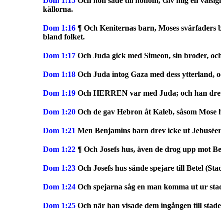
Dom
1:15
Och hon sade till honom, Giv mig en välsign
källorna.
Dom
1:16
¶ Och Keniternas barn, Moses svärfaders 
bland folket.
Dom
1:17
Och Juda gick med Simeon, sin broder, och
Dom
1:18
Och Juda intog Gaza med dess ytterland, o
Dom
1:19
Och HERREN var med Juda; och han dre
Dom
1:20
Och de gav Hebron åt Kaleb, såsom Mose ha
Dom
1:21
Men Benjamins barn drev icke ut Jebuséer
Dom
1:22
¶ Och Josefs hus, även de drog upp mot 
Dom
1:23
Och Josefs hus sände spejare till Betel (S
Dom
1:24
Och spejarna såg en man komma ut ur staden,
Dom
1:25
Och när han visade dem ingången till stade