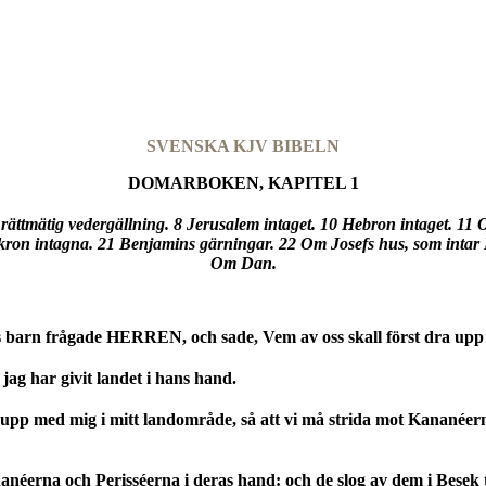
SVENSKA KJV BIBELN
DOMARBOKEN, KAPITEL 1
ttmätig vedergällning. 8 Jerusalem intaget. 10 Hebron intaget. 11 Otn
ron intagna. 21 Benjamins gärningar. 22 Om Josefs hus, som intar
Om Dan.
ls barn frågade HERREN, och sade, Vem av oss skall först dra upp
ag har givit landet i hans hand.
upp med mig i mitt landområde, så att vi må strida mot Kananéerna;
rna och Perisséerna i deras hand: och de slog av dem i Besek t