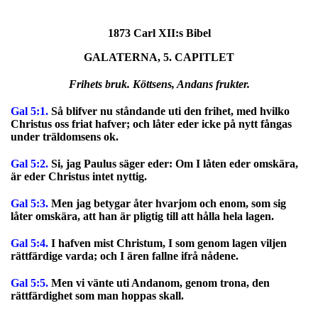
1873 Carl XII:s Bibel
GALATERNA, 5. CAPITLET
Frihets bruk. Köttsens, Andans frukter.
Gal 5:1.
Så blifver nu ståndande uti den frihet, med hvilko
Christus oss friat hafver; och låter eder icke på nytt fångas
under träldomsens ok.
Gal 5:2.
Si, jag Paulus säger eder: Om I låten eder omskära,
är eder Christus intet nyttig.
Gal 5:3.
Men jag betygar åter hvarjom och enom, som sig
låter omskära, att han är pligtig till att hålla hela lagen.
Gal 5:4.
I hafven mist Christum, I som genom lagen viljen
rättfärdige varda; och I ären fallne ifrå nådene.
Gal 5:5.
Men vi vänte uti Andanom, genom trona, den
rättfärdighet som man hoppas skall.