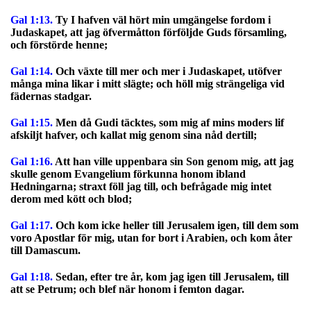
Gal 1:13.
Ty I hafven väl hört min umgängelse fordom i
Judaskapet, att jag öfvermåtton förföljde Guds församling,
och förstörde henne;
Gal 1:14.
Och växte till mer och mer i Judaskapet, utöfver
många mina likar i mitt slägte; och höll mig strängeliga vid
fädernas stadgar.
Gal 1:15.
Men då Gudi täcktes, som mig af mins moders lif
afskiljt hafver, och kallat mig genom sina nåd dertill;
Gal 1:16.
Att han ville uppenbara sin Son genom mig, att jag
skulle genom Evangelium förkunna honom ibland
Hedningarna; straxt föll jag till, och befrågade mig intet
derom med kött och blod;
Gal 1:17.
Och kom icke heller till Jerusalem igen, till dem som
voro Apostlar för mig, utan for bort i Arabien, och kom åter
till Damascum.
Gal 1:18.
Sedan, efter tre år, kom jag igen till Jerusalem, till
att se Petrum; och blef när honom i femton dagar.