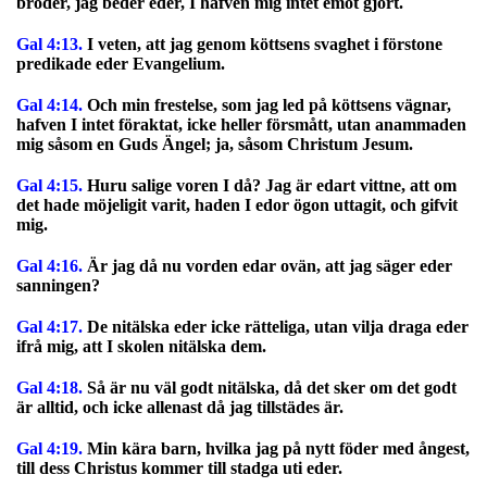
bröder, jag beder eder, I hafven mig intet emot gjort.
Gal 4:13.
I veten, att jag genom köttsens svaghet i förstone
predikade eder Evangelium.
Gal 4:14.
Och min frestelse, som jag led på köttsens vägnar,
hafven I intet föraktat, icke heller försmått, utan anammaden
mig såsom en Guds Ängel; ja, såsom Christum Jesum.
Gal 4:15.
Huru salige voren I då? Jag är edart vittne, att om
det hade möjeligit varit, haden I edor ögon uttagit, och gifvit
mig.
Gal 4:16.
Är jag då nu vorden edar ovän, att jag säger eder
sanningen?
Gal 4:17.
De nitälska eder icke rätteliga, utan vilja draga eder
ifrå mig, att I skolen nitälska dem.
Gal 4:18.
Så är nu väl godt nitälska, då det sker om det godt
är alltid, och icke allenast då jag tillstädes är.
Gal 4:19.
Min kära barn, hvilka jag på nytt föder med ångest,
till dess Christus kommer till stadga uti eder.