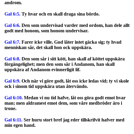
androm.
Gal 6:5.
Ty hvar och en skall draga sina bördo.
Gal 6:6.
Den som undervisad varder med ordom, han dele allt
godt med honom, som honom undervisar.
Gal 6:7.
Farer icke ville, Gud låter intet gäcka sig; ty hvad
menniskan sår, det skall hon ock uppskära.
Gal 6:8.
Den som sår i sitt kött, han skall af köttet uppskära
förgängelighet; men den som sår i Andanom, han skall
uppskära af Andanom evinnerligit lif.
Gal 6:9.
Och när vi göre godt, låt oss icke ledas vid; ty vi skole
ock i sinom tid uppskära utan återvändo.
Gal 6:10.
Medan vi nu tid hafve, låt oss göra godt emot hvar
man; men aldramest emot dem, som våre medbröder äro i
trone.
Gal 6:11.
Ser huru stort bref jag eder tillskrifvit hafver med
min egen hand.