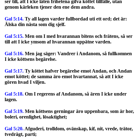
ser till, att I icke låten frihetena gifva köttet tillfälle, utan
genom kärleken tjener den ene dem andra.
Gal 5:14.
Ty all lagen varder fullbordad uti ett ord; det är:
Älska din nästa som dig sjelf.
Gal 5:15.
Men om I med hvarannan bitens och frätens, så ser
till att I icke ymsom af hvarannan uppätne varden.
Gal 5:16.
Men jag säger: Vandrer i Andanom, så fullkomnen
I icke köttsens begärelse.
Gal 5:17.
Ty köttet hafver begärelse emot Andan, och Andan
emot köttet; de samma äro emot hvartannat, så att I icke
gören hvad I viljen.
Gal 5:18.
Om I regerens af Andanom, så ären I icke under
lagen.
Gal 5:19.
Men köttsens gerningar äro uppenbara, som är hor,
boleri, orenlighet, lösaktighet;
Gal 5:20.
Afguderi, trolldom, ovänskap, kif, nit, vrede, trätor,
tvedrägt, parti;