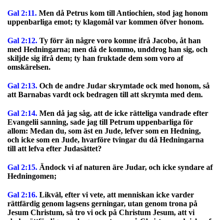
Gal 2:11.
Men då Petrus kom till Antiochien, stod jag honom
uppenbarliga emot; ty klagomål var kommen öfver honom.
Gal 2:12.
Ty förr än någre voro komne ifrå Jacobo, åt han
med Hedningarna; men då de kommo, unddrog han sig, och
skiljde sig ifrå dem; ty han fruktade dem som voro af
omskärelsen.
Gal 2:13.
Och de andre Judar skrymtade ock med honom, så
att Barnabas vardt ock bedragen till att skrymta med dem.
Gal 2:14.
Men då jag såg, att de icke rätteliga vandrade efter
Evangelii sanning, sade jag till Petrum uppenbarliga för
allom: Medan du, som äst en Jude, lefver som en Hedning,
och icke som en Jude, hvarföre tvingar du då Hedningarna
till att lefva efter Judasättet?
Gal 2:15.
Ändock vi af naturen äre Judar, och icke syndare af
Hedningomen;
Gal 2:16.
Likväl, efter vi vete, att menniskan icke varder
rättfärdig genom lagsens gerningar, utan genom trona på
Jesum Christum, så tro vi ock på Christum Jesum, att vi