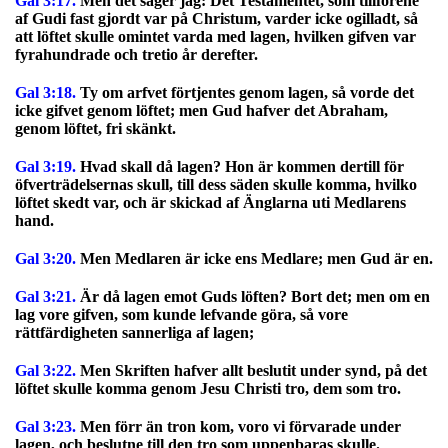
Gal 3:17.
Men det säger jag: Det Testamentet, som tillförene
af Gudi fast gjordt var på Christum, varder icke ogilladt, så
att löftet skulle omintet varda med lagen, hvilken gifven var
fyrahundrade och tretio år derefter.
Gal 3:18.
Ty om arfvet förtjentes genom lagen, så vorde det
icke gifvet genom löftet; men Gud hafver det Abraham,
genom löftet, fri skänkt.
Gal 3:19.
Hvad skall då lagen? Hon är kommen dertill för
öfverträdelsernas skull, till dess säden skulle komma, hvilko
löftet skedt var, och är skickad af Änglarna uti Medlarens
hand.
Gal 3:20.
Men Medlaren är icke ens Medlare; men Gud är en.
Gal 3:21.
Är då lagen emot Guds löften? Bort det; men om en
lag vore gifven, som kunde lefvande göra, så vore
rättfärdigheten sannerliga af lagen;
Gal 3:22.
Men Skriften hafver allt beslutit under synd, på det
löftet skulle komma genom Jesu Christi tro, dem som tro.
Gal 3:23.
Men förr än tron kom, voro vi förvarade under
lagen, och beslutne till den tro som uppenbaras skulle.