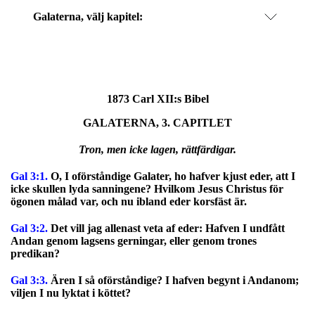
Galaterna
, välj kapitel:
1873 Carl XII:s Bibel
GALATERNA, 3. CAPITLET
Tron, men icke lagen, rättfärdigar.
Gal 3:1.
O, I oförståndige Galater, ho hafver kjust eder, att I
icke skullen lyda sanningene? Hvilkom Jesus Christus för
ögonen målad var, och nu ibland eder korsfäst är.
Gal 3:2.
Det vill jag allenast veta af eder: Hafven I undfått
Andan genom lagsens gerningar, eller genom trones
predikan?
Gal 3:3.
Ären I så oförståndige? I hafven begynt i Andanom;
viljen I nu lyktat i köttet?