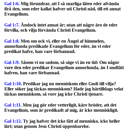
Gal 1:6.
Mig förundrar, att I så snarliga låten eder afvända
ifrå den, som eder kallat hafver uti Christi nåd, till ett annat
Evangelium.
Gal 1:7.
Ändock intet annat är; utan att någre äro de eder
förvilla, och vilja förvända Christi Evangelium.
Gal 1:8.
Men om ock vi, eller en Ängel af himmelen,
annorlunda predikade Evangelium för eder, än vi eder
predikat hafve, han vare förbannad.
Gal 1:9.
Såsom vi nu sadom, så säge vi än en tid: Om någor
vore den eder predikar Evangelium annorlunda, än I undfått
hafven, han vare förbannad.
Gal 1:10.
Predikar jag nu menniskom eller Gudi till vilja?
Eller söker jag täckas menniskom? Hade jag härtilldags velat
täckas menniskom, så vore jag icke Christi tjenare.
Gal 1:11.
Men jag gör eder vetterligit, käre bröder, att det
Evangelium, som är predikadt af mig, är icke menniskligit.
Gal 1:12.
Ty jag hafver det icke fått af mennisko, icke heller
lärt; utan genom Jesu Christi uppenbarelse.