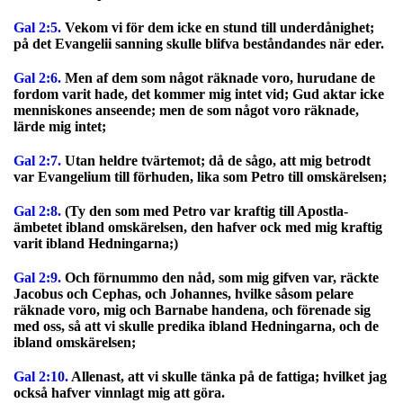
Gal 2:5.
Vekom vi för dem icke en stund till underdånighet;
på det Evangelii sanning skulle blifva beståndandes när eder.
Gal 2:6.
Men af dem som något räknade voro, hurudane de
fordom varit hade, det kommer mig intet vid; Gud aktar icke
menniskones anseende; men de som något voro räknade,
lärde mig intet;
Gal 2:7.
Utan heldre tvärtemot; då de sågo, att mig betrodt
var Evangelium till förhuden, lika som Petro till omskärelsen;
Gal 2:8.
(Ty den som med Petro var kraftig till Apostla-
ämbetet ibland omskärelsen, den hafver ock med mig kraftig
varit ibland Hedningarna;)
Gal 2:9.
Och förnummo den nåd, som mig gifven var, räckte
Jacobus och Cephas, och Johannes, hvilke såsom pelare
räknade voro, mig och Barnabe handena, och förenade sig
med oss, så att vi skulle predika ibland Hedningarna, och de
ibland omskärelsen;
Gal 2:10.
Allenast, att vi skulle tänka på de fattiga; hvilket jag
också hafver vinnlagt mig att göra.