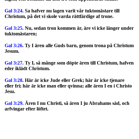
Gal 3:24.
Sa hafver nu lagen varit vår tuktomästare till
Christum, på det vi skole varda rättfärdige af trone.
Gal 3:25.
Nu, sedan tron kommen är, äre vi icke länger under
tuktomästaren;
Gal 3:26.
Ty I ären alle Guds barn, genom trona på Christum
Jesum.
Gal 3:27.
Ty I, så månge som döpte ären till Christum, hafven
eder iklädt Christum.
Gal 3:28.
Här är icke Jude eller Grek; här är icke tjenare
eller fri; här är icke man eller qvinna; alle ären I en i Christo
Jesu.
Gal 3:29.
Ären I nu Christi, så ären I ju Abrahams säd, och
arfvingar efter löftet.