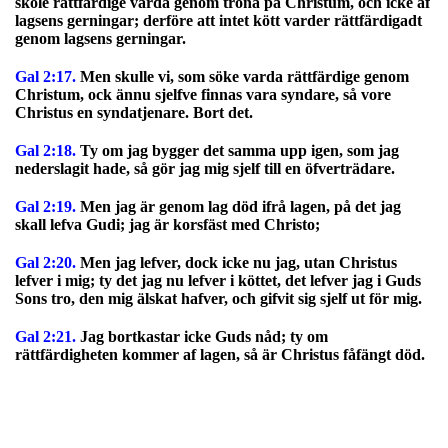
skole rättfärdige varda genom trona på Christum, och icke af
lagsens gerningar; derföre att intet kött varder rättfärdigadt
genom lagsens gerningar.
Gal 2:17.
Men skulle vi, som söke varda rättfärdige genom
Christum, ock ännu sjelfve finnas vara syndare, så vore
Christus en syndatjenare. Bort det.
Gal 2:18.
Ty om jag bygger det samma upp igen, som jag
nederslagit hade, så gör jag mig sjelf till en öfverträdare.
Gal 2:19.
Men jag är genom lag död ifrå lagen, på det jag
skall lefva Gudi; jag är korsfäst med Christo;
Gal 2:20.
Men jag lefver, dock icke nu jag, utan Christus
lefver i mig; ty det jag nu lefver i köttet, det lefver jag i Guds
Sons tro, den mig älskat hafver, och gifvit sig sjelf ut för mig.
Gal 2:21.
Jag bortkastar icke Guds nåd; ty om
rättfärdigheten kommer af lagen, så är Christus fåfängt död.