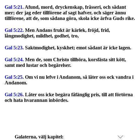
Gal 5:21.
Afund, mord, dryckenskap, fråsseri, och sådant
mer; der jag eder tillförene af sagt hafver, och säger ännu
tillförene, att de, som sådana göra, skola icke ärfva Guds rike.
Gal 5:22.
Men Andans frukt är kärlek, fröjd, frid,
långmodighet, mildhet, godhet, tro,
Gal 5:23.
Saktmodighet, kyskhet; emot sådant är icke lagen.
Gal 5:24.
Men de, som Christo tillhöra, korsfästa sitt kött,
samt med lustar och begärelser.
Gal 5:25.
Om vi nu lefve i Andanom, så låter oss ock vandra i
Andanom.
Gal 5:26.
Låter oss icke begära fåfänglig pris, till att förtörna
och hata hvarannan inbördes.
Galaterna
, välj kapitel: