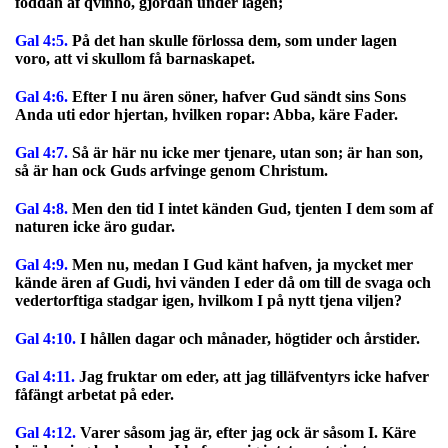
föddan af qvinno, gjordan under lagen;
Gal 4:5.
På det han skulle förlossa dem, som under lagen
voro, att vi skullom få barnaskapet.
Gal 4:6.
Efter I nu ären söner, hafver Gud sändt sins Sons
Anda uti edor hjertan, hvilken ropar: Abba, käre Fader.
Gal 4:7.
Så är här nu icke mer tjenare, utan son; är han son,
så är han ock Guds arfvinge genom Christum.
Gal 4:8.
Men den tid I intet känden Gud, tjenten I dem som af
naturen icke äro gudar.
Gal 4:9.
Men nu, medan I Gud känt hafven, ja mycket mer
kände ären af Gudi, hvi vänden I eder då om till de svaga och
vedertorftiga stadgar igen, hvilkom I på nytt tjena viljen?
Gal 4:10.
I hållen dagar och månader, högtider och årstider.
Gal 4:11.
Jag fruktar om eder, att jag tilläfventyrs icke hafver
fåfängt arbetat på eder.
Gal 4:12.
Varer såsom jag är, efter jag ock är såsom I. Käre