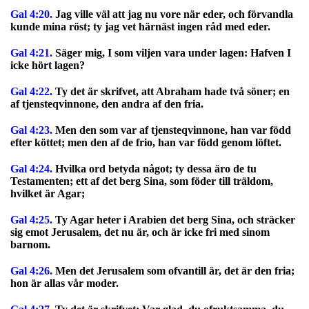
Gal 4:20.
Jag ville väl att jag nu vore när eder, och förvandla
kunde mina röst; ty jag vet härnäst ingen råd med eder.
Gal 4:21.
Säger mig, I som viljen vara under lagen: Hafven I
icke hört lagen?
Gal 4:22.
Ty det är skrifvet, att Abraham hade två söner; en
af tjensteqvinnone, den andra af den fria.
Gal 4:23.
Men den som var af tjensteqvinnone, han var född
efter köttet; men den af de frio, han var född genom löftet.
Gal 4:24.
Hvilka ord betyda något; ty dessa äro de tu
Testamenten; ett af det berg Sina, som föder till träldom,
hvilket är Agar;
Gal 4:25.
Ty Agar heter i Arabien det berg Sina, och sträcker
sig emot Jerusalem, det nu är, och är icke fri med sinom
barnom.
Gal 4:26.
Men det Jerusalem som ofvantill är, det är den fria;
hon är allas vår moder.