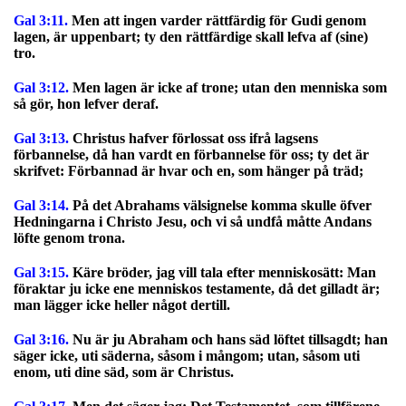
Gal 3:11.
Men att ingen varder rättfärdig för Gudi genom
lagen, är uppenbart; ty den rättfärdige skall lefva af (sine)
tro.
Gal 3:12.
Men lagen är icke af trone; utan den menniska som
så gör, hon lefver deraf.
Gal 3:13.
Christus hafver förlossat oss ifrå lagsens
förbannelse, då han vardt en förbannelse för oss; ty det är
skrifvet: Förbannad är hvar och en, som hänger på träd;
Gal 3:14.
På det Abrahams välsignelse komma skulle öfver
Hedningarna i Christo Jesu, och vi så undfå måtte Andans
löfte genom trona.
Gal 3:15.
Käre bröder, jag vill tala efter menniskosätt: Man
föraktar ju icke ene menniskos testamente, då det gilladt är;
man lägger icke heller något dertill.
Gal 3:16.
Nu är ju Abraham och hans säd löftet tillsagdt; han
säger icke, uti säderna, såsom i mångom; utan, såsom uti
enom, uti dine säd, som är Christus.