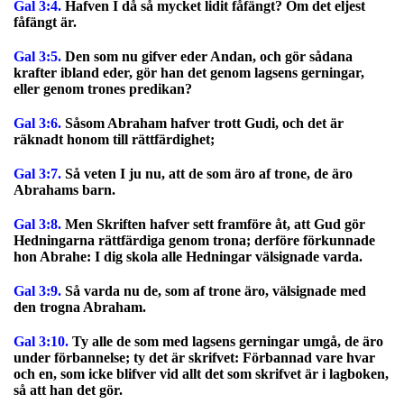
Gal 3:4.
Hafven I då så mycket lidit fåfängt? Om det eljest
fåfängt är.
Gal 3:5.
Den som nu gifver eder Andan, och gör sådana
krafter ibland eder, gör han det genom lagsens gerningar,
eller genom trones predikan?
Gal 3:6.
Såsom Abraham hafver trott Gudi, och det är
räknadt honom till rättfärdighet;
Gal 3:7.
Så veten I ju nu, att de som äro af trone, de äro
Abrahams barn.
Gal 3:8.
Men Skriften hafver sett framföre åt, att Gud gör
Hedningarna rättfärdiga genom trona; derföre förkunnade
hon Abrahe: I dig skola alle Hedningar välsignade varda.
Gal 3:9.
Så varda nu de, som af trone äro, välsignade med
den trogna Abraham.
Gal 3:10.
Ty alle de som med lagsens gerningar umgå, de äro
under förbannelse; ty det är skrifvet: Förbannad vare hvar
och en, som icke blifver vid allt det som skrifvet är i lagboken,
så att han det gör.