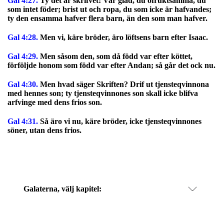
Gal 4:27.
Ty det är skrifvet: Var glad, du ofruktsamma, du
som intet föder; brist ut och ropa, du som icke är hafvandes;
ty den ensamma hafver flera barn, än den som man hafver.
Gal 4:28.
Men vi, käre bröder, äro löftsens barn efter Isaac.
Gal 4:29.
Men såsom den, som då född var efter köttet,
förföljde honom som född var efter Andan; så går det ock nu.
Gal 4:30.
Men hvad säger Skriften? Drif ut tjensteqvinnona
med hennes son; ty tjensteqvinnones son skall icke blifva
arfvinge med dens frios son.
Gal 4:31.
Så äro vi nu, käre bröder, icke tjensteqvinnones
söner, utan dens frios.
Galaterna
, välj kapitel: