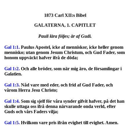
1873 Carl XII:s Bibel
GALATERNA, 1. CAPITLET
Pauli lära följes; är af Gudi.
Gal 1:1.
Paulus Apostel, icke af menniskor, icke heller genom
mennisko; utan genom Jesum Christum, och Gud Fader, som
honom uppväckt hafver ifrå de döda;
Gal 1:2.
Och alle bröder, som när mig äro, de församlingar i
Galatien.
Gal 1:3.
Nåd vare med eder, och frid af Gud Fader, och
vårom Herra Jesu Christo;
Gal 1:4.
Som sig sjelf för våra synder gifvit hafver, på det han
skulle uttaga oss ifrå denna närvarande onda verld, efter
Guds och vårs Faders vilja;
Gal 1:5.
Hvilkom vare pris ifrån evighet till evighet. Amen.