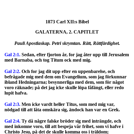
1873 Carl XII:s Bibel
GALATERNA, 2. CAPITLET
Pauli Apostlaskap. Petri skrymtan. Rätt, Rättfärdighet.
Gal 2:1.
Sedan, efter fjorton år, for jag åter upp till Jerusalem
med Barnaba, och tog Titum ock med mig.
Gal 2:2.
Och for jag dit upp efter en uppenbarelse, och
befrågade mig med dem om Evangelium, som jag förkunnar
ibland Hedningarna; besynnerliga med dem, som för något
voro räknade; på det jag icke skulle löpa fåfängt, eller redo
lupit hafva.
Gal 2:3.
Men icke vardt heller Titus, som med mig var,
nödgad till att låta omskära sig, ändock han var en Grek.
Gal 2:4.
Ty då någre falske bröder sig med inträngde, och
med inkomne voro, till att bespeja vår frihet, som vi hafve i
Christo Jesu, på det de skulle komma oss i träldom;