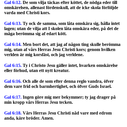
Gal 6:12.
De som vilja täckas efter köttet, de nödga eder till
omskärelsen, allenast fördenskull, att de icke skola förföljde
varda med Christi kors.
Gal 6:13.
Ty ock de samma, som låta omskära sig, hålla intet
lagen; utan de vilja att I skolen låta omskära eder, på det de
måga berömma sig af edart kött.
Gal 6:14.
Men bort det, att jag af någon ting skulle berömma
mig, utan af vårs Herras Jesu Christi kors; genom hvilken
verlden är mig korsfäst, och jag verldene.
Gal 6:15.
Ty i Christo Jesu gäller intet, hvarken omskärelse
eller förhud, utan ett nytt kreatur.
Gal 6:16.
Och alle de som efter denna reglo vandra, öfver
dem vare frid och barmhertighet, och öfver Guds Israel.
Gal 6:17.
Ingen göre mig mer bekymmer; ty jag drager på
min kropp vårs Herras Jesu tecken.
Gal 6:18.
Vårs Herras Jesu Christi nåd vare med edrom
anda, käre bröder. Amen.