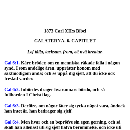
1873 Carl XII:s Bibel
GALATERNA, 6. CAPITLET
Lef tålig, tacksam, from, ett nytt kreatur.
Gal 6:1.
Käre bröder, om en menniska råkade falla i någon
synd, I som andelige ären, upprätter honom med
saktmodigom anda; och se uppå dig sjelf, att du icke ock
frestad varder.
Gal 6:2.
Inbördes drager hvarannars bördo, och så
fullborden I Christi lag.
Gal 6:3.
Derföre, om någor låter sig tycka något vara, ändock
han intet är, han bedrager sig sjelf.
Gal 6:4.
Men hvar och en bepröfve sin egen gerning, och så
skall han allenast uti sig sjelf hafva berömmelse, och icke uti