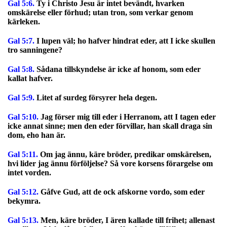
Gal 5:6.
Ty i Christo Jesu är intet bevändt, hvarken
omskärelse eller förhud; utan tron, som verkar genom
kärleken.
Gal 5:7.
I lupen väl; ho hafver hindrat eder, att I icke skullen
tro sanningene?
Gal 5:8.
Sådana tillskyndelse är icke af honom, som eder
kallat hafver.
Gal 5:9.
Litet af surdeg försyrer hela degen.
Gal 5:10.
Jag förser mig till eder i Herranom, att I tagen eder
icke annat sinne; men den eder förvillar, han skall draga sin
dom, eho han är.
Gal 5:11.
Om jag ännu, käre bröder, predikar omskärelsen,
hvi lider jag ännu förföljelse? Så vore korsens förargelse om
intet vorden.
Gal 5:12.
Gåfve Gud, att de ock afskorne vordo, som eder
bekymra.
Gal 5:13.
Men, käre bröder, I ären kallade till frihet; allenast