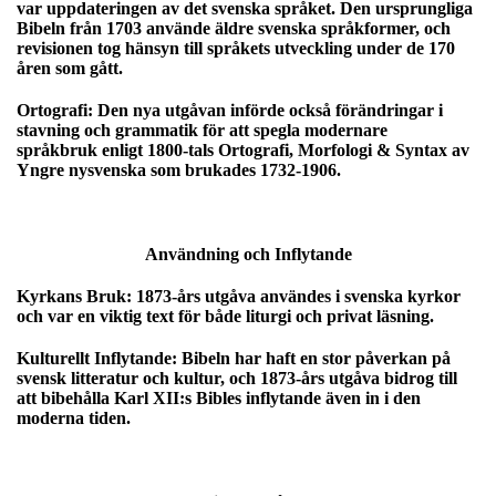
var uppdateringen av det svenska språket. Den ursprungliga
Bibeln från 1703 använde äldre svenska språkformer, och
revisionen tog hänsyn till språkets utveckling under de 170
åren som gått.
Ortografi:
Den nya utgåvan införde också förändringar i
stavning och grammatik för att spegla modernare
språkbruk enligt 1800-tals Ortografi, Morfologi & Syntax av
Yngre nysvenska som brukades 1732-1906.
Användning och Inflytande
Kyrkans Bruk:
1873-års utgåva användes i svenska kyrkor
och var en viktig text för både liturgi och privat läsning.
Kulturellt Inflytande:
Bibeln har haft en stor påverkan på
svensk litteratur och kultur, och 1873-års utgåva bidrog till
att bibehålla Karl XII:s Bibles inflytande även in i den
moderna tiden.