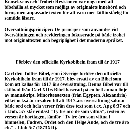
Konsekvens och Trohet:
Revisionen var noga med att
bibehålla så mycket som möjligt av originalets innebörd och
form, men anpassade texten för att vara mer lättförståelig för
samtida läsare.
Översättningsprinciper:
De principer som användes vid
översättningen och revideringen fokuserade på både trohet
mot originaltexten och begriplighet i det moderna språket.
Förblev den officiella Kyrkobibeln fram till år 1917
Carl den Tolftes Bibel, som i Sverige förblev den officiella
Kyrkobibeln fram till år 1917, blev ersatt av en Bibel som
kom att kallas för 1917-års översättning. Denna Bibel var till
skillnad från Carl XII:s Bibel baserad på en helt annan linje
av manuskript, Minoritetstexten (från Egypten, Alexandria)
vilket också är orsaken till att 1917-års översättning saknar
både ord och hela verser från dess text som t.ex. Apg 8:37 och
i 1Joh. 5:7 står endast "Ty tre äro de som vittna", resten av
versen är borttagen, jämför "Ty tre äro som vittna i
himmelen, Fadren, Ordet och den Helge Ande, och de tre äro
ett." - 1Joh 5:7 (1873XII).