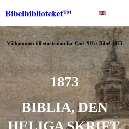
Bibelbiblioteket™
Välkommen till startsidan för Carl XII:s Bibel 1873
1873
BIBLIA, DEN
HELIGA SKRIFT.