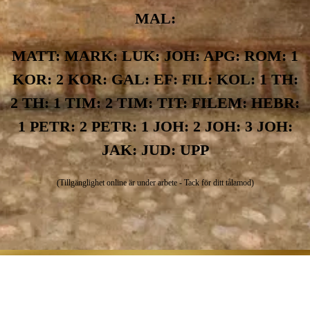
MAL:
MATT: MARK: LUK: JOH: APG: ROM: 1
KOR: 2 KOR: GAL: EF: FIL: KOL: 1 TH:
2 TH: 1 TIM: 2 TIM: TIT: FILEM: HEBR:
1 PETR: 2 PETR: 1 JOH: 2 JOH: 3 JOH:
JAK: JUD: UPP
(Tillgänglighet online är under arbete - Tack för ditt tålamod)