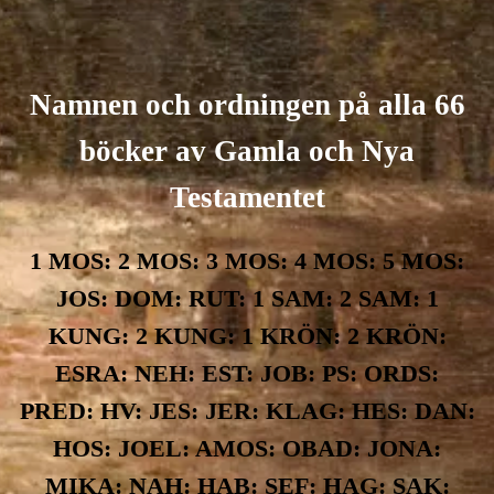
Namnen och ordningen på alla 66
böcker av Gamla och Nya
Testamentet
1 MOS: 2 MOS: 3 MOS: 4 MOS: 5 MOS:
JOS: DOM: RUT: 1 SAM: 2 SAM: 1
KUNG: 2 KUNG: 1 KRÖN: 2 KRÖN:
ESRA: NEH: EST: JOB: PS: ORDS:
PRED: HV: JES: JER: KLAG: HES: DAN:
HOS: JOEL: AMOS: OBAD: JONA:
MIKA: NAH: HAB: SEF: HAG: SAK: