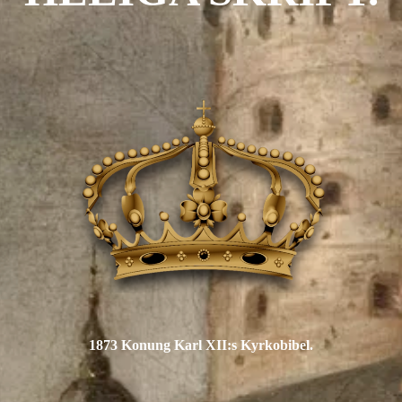
1873 Konung Karl XII:s Kyrkobibel.