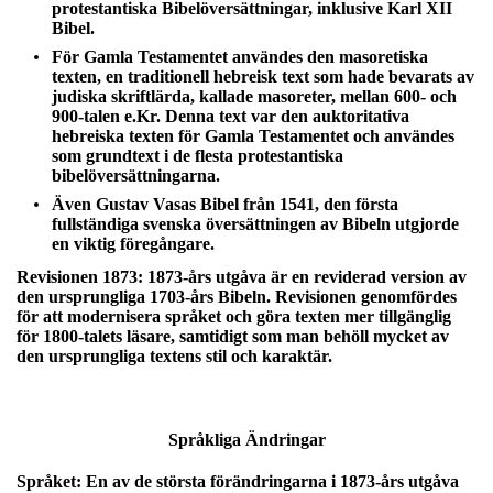
protestantiska Bibelöversättningar, inklusive Karl XII
Bibel.
För Gamla Testamentet användes den masoretiska
texten, en traditionell hebreisk text som hade bevarats av
judiska skriftlärda, kallade masoreter, mellan 600- och
900-talen e.Kr. Denna text var den auktoritativa
hebreiska texten för Gamla Testamentet och användes
som grundtext i de flesta protestantiska
bibelöversättningarna.
Även Gustav Vasas Bibel från 1541, den första
fullständiga svenska översättningen av Bibeln utgjorde
en viktig föregångare.
Revisionen 1873:
1873-års utgåva är en reviderad version av
den ursprungliga 1703-års Bibeln. Revisionen genomfördes
för att modernisera språket och göra texten mer tillgänglig
för 1800-talets läsare, samtidigt som man behöll mycket av
den ursprungliga textens stil och karaktär.
Språkliga Ändringar
Språket:
En av de största förändringarna i 1873-års utgåva