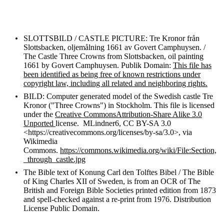
SLOTTSBILD / CASTLE PICTURE: Tre Kronor från
Slottsbacken, oljemålning 1661 av Govert Camphuysen. /
The Castle Three Crowns from Slottsbacken, oil painting
1661 by Govert Camphuysen. Publik Domain:
This file has
been identified as being free of known restrictions under
copyright law, including all related and neighboring rights.
BILD: Computer generated model of the Swedish castle Tre
Kronor ("Three Crowns") in Stockholm. This file is licensed
under the
Creative Commons
Attribution-Share Alike 3.0
Unported
license. MLindner6, CC BY-SA 3.0
<https://creativecommons.org/licenses/by-sa/3.0>, via
Wikimedia
Commons.
https://commons.wikimedia.org/wiki/File:Section,
_through_castle.jpg
The Bible text of Konung Carl den Tolftes Bibel / The Bible
of King Charles XII of Sweden, is
from an OCR of The
British and Foreign Bible Societies printed edition from 1873
and spell-checked against a re-print from 1976. Distribution
License Public Domain
.